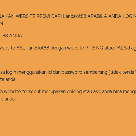
N WEBSITE RESMI DARI Landslot88 APABILA ANDA LOGIN 
AN
T88 ANDA.
bsite ASLI landslot88 dengan website PHISING atau PALSU agar
isa login menggunakan id dan password sembarang (tidak terdaft
ta anda.
n website tersebut merupakan phising atau asli, anda bisa mengi
k anda.