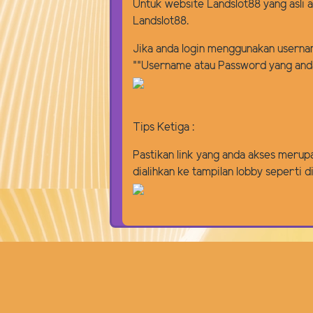
Untuk website Landslot88 yang asli 
Landslot88.
Jika anda login menggunakan userna
""Username atau Password yang anda
Tips Ketiga :
Pastikan link yang anda akses merupa
dialihkan ke tampilan lobby seperti d