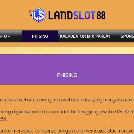
NFO
PHISING
KALKULATOR MIX PARLAY
SPON
PHISING
ati pada website phising atau website palsu yang mengatas na
su yang digunakan oleh oknum tidak bertanggung jawab (HACKE
t88.
 untuk menjebak korbannya dengan cara membujuk atau merayu 