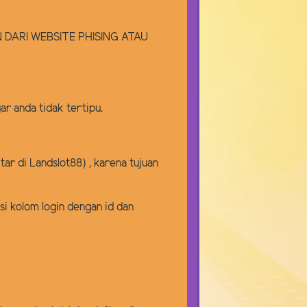
DARI WEBSITE PHISING ATAU
 anda tidak tertipu.
ar di Landslot88) , karena tujuan
si kolom login dengan id dan