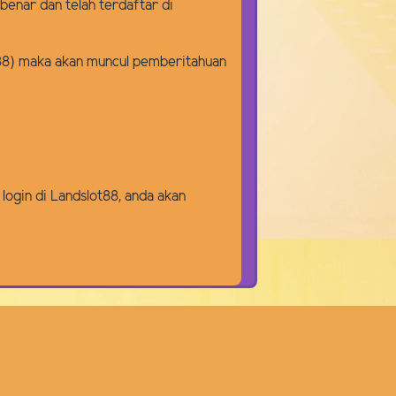
enar dan telah terdaftar di
88) maka akan muncul pemberitahuan
 login di Landslot88, anda akan